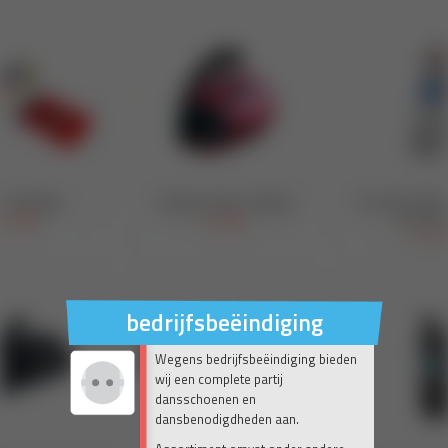
bedrijfsbeëindiging
Wegens bedrijfsbeëindiging bieden
wij een complete partij
dansschoenen en
dansbenodigdheden aan.