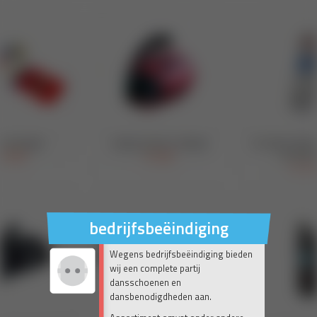
bedrijfsbeëindiging
Wegens bedrijfsbeëindiging bieden
wij een complete partij
dansschoenen en
dansbenodigdheden aan.