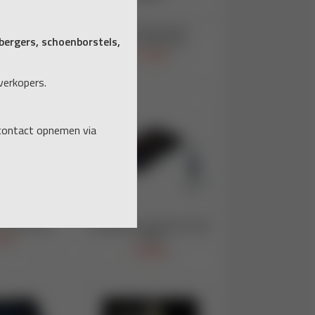
ergers, schoenborstels,
verkopers.
 contact opnemen via