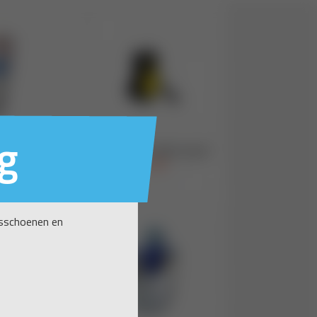
g
nsschoenen en