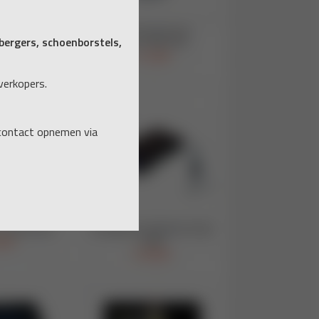
ergers, schoenborstels,
verkopers.
 contact opnemen via