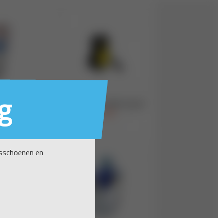
g
nsschoenen en