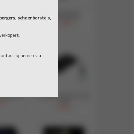
ergers, schoenborstels,
verkopers.
 contact opnemen via