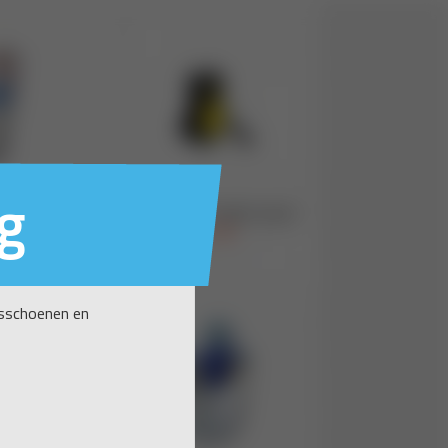
g
nsschoenen en