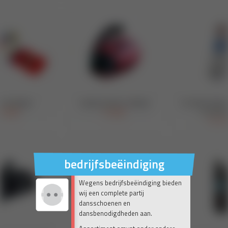
bedrijfsbeëindiging
Wegens bedrijfsbeëindiging bieden
wij een complete partij
dansschoenen en
dansbenodigdheden aan.