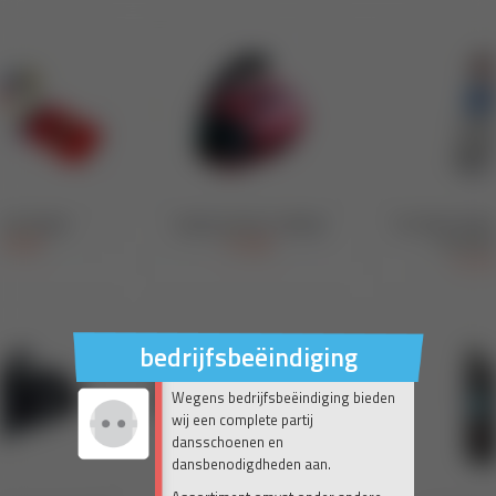
bedrijfsbeëindiging
Wegens bedrijfsbeëindiging bieden
wij een complete partij
dansschoenen en
dansbenodigdheden aan.