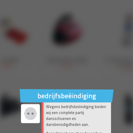
bedrijfsbeëindiging
Wegens bedrijfsbeëindiging bieden
wij een complete partij
dansschoenen en
dansbenodigdheden aan.