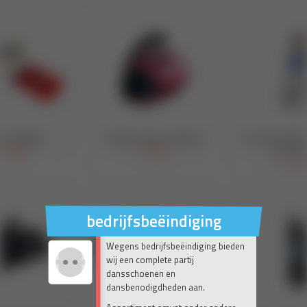
bedrijfsbeëindiging
Wegens bedrijfsbeëindiging bieden
wij een complete partij
dansschoenen en
dansbenodigdheden aan.