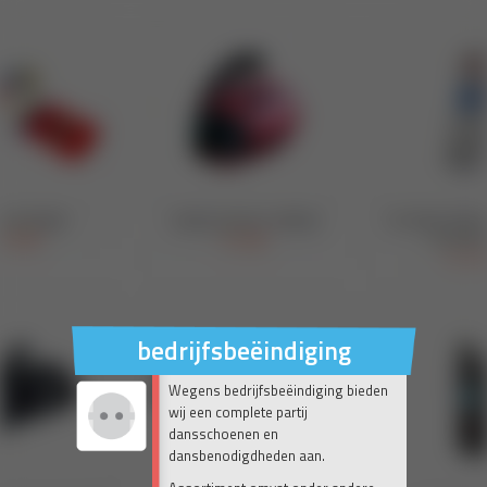
bedrijfsbeëindiging
Wegens bedrijfsbeëindiging bieden
wij een complete partij
dansschoenen en
dansbenodigdheden aan.