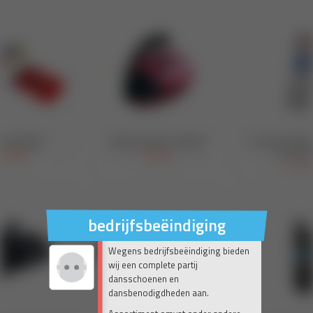
bedrijfsbeëindiging
Wegens bedrijfsbeëindiging bieden
wij een complete partij
dansschoenen en
dansbenodigdheden aan.