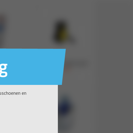
g
nsschoenen en