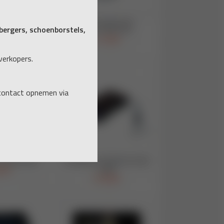
ergers, schoenborstels,
verkopers.
 contact opnemen via