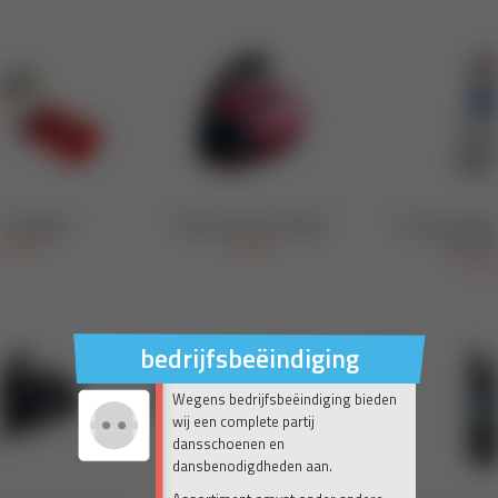
bedrijfsbeëindiging
Wegens bedrijfsbeëindiging bieden
wij een complete partij
dansschoenen en
dansbenodigdheden aan.