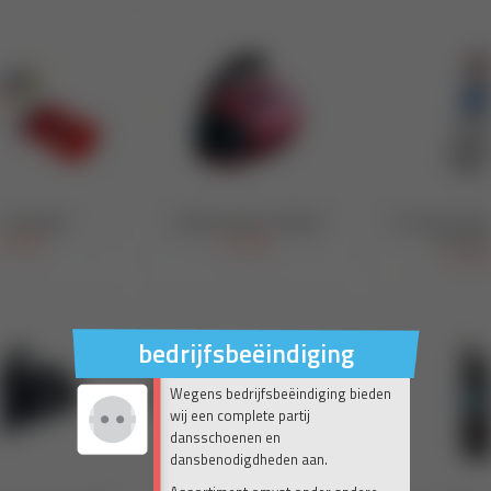
bedrijfsbeëindiging
Wegens bedrijfsbeëindiging bieden
wij een complete partij
dansschoenen en
dansbenodigdheden aan.