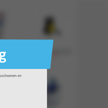
g
nsschoenen en