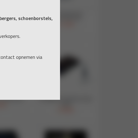
ergers, schoenborstels,
verkopers.
 contact opnemen via