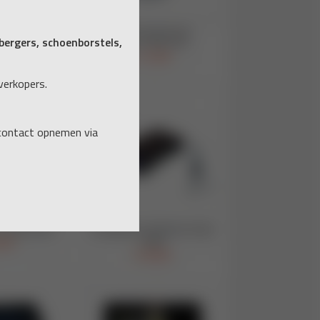
ergers, schoenborstels,
verkopers.
 contact opnemen via