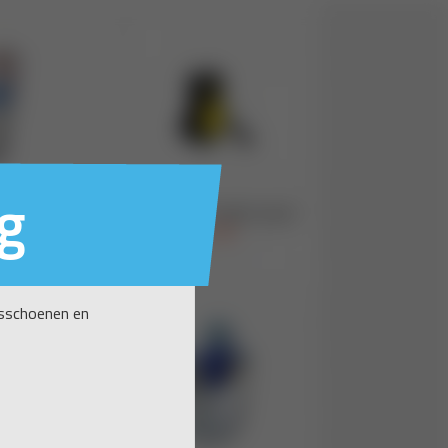
g
nsschoenen en