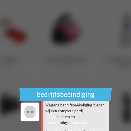
bedrijfsbeëindiging
Wegens bedrijfsbeëindiging bieden
wij een complete partij
dansschoenen en
dansbenodigdheden aan.